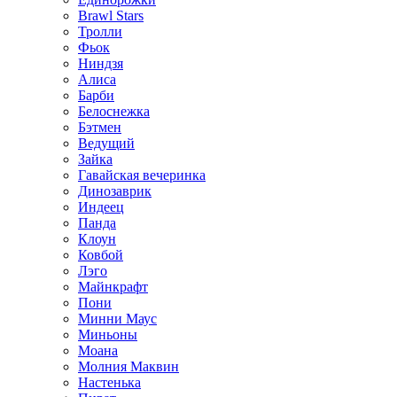
Brawl Stars
Тролли
Фьок
Ниндзя
Алиса
Барби
Белоснежка
Бэтмен
Ведущий
Зайка
Гавайская вечеринка
Динозаврик
Индеец
Панда
Клоун
Ковбой
Лэго
Майнкрафт
Пони
Минни Маус
Миньоны
Моана
Молния Маквин
Настенька