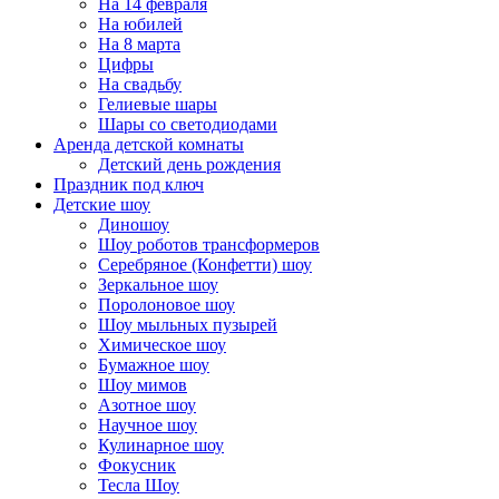
На 14 февраля
На юбилей
На 8 марта
Цифры
На свадьбу
Гелиевые шары
Шары со светодиодами
Аренда детской комнаты
Детский день рождения
Праздник под ключ
Детские шоу
Диношоу
Шоу роботов трансформеров
Серебряное (Конфетти) шоу
Зеркальное шоу
Поролоновое шоу
Шоу мыльных пузырей
Химическое шоу
Бумажное шоу
Шоу мимов
Азотное шоу
Научное шоу
Кулинарное шоу
Фокусник
Тесла Шоу