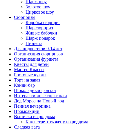
Шарж шоу
Золотое шоу
Цирковое шоу
Сюрпризы
Коробка сюрприз
Шар сюрприз
Живые бабочки
Шарж подарок
Пиньята
Для подростков 9-14 лет
Организация сюрпризов
Организация фуршета
Квесты для детей
Мастер Классы
Ростовые куклы
Торт на заказ
Кэнди-бар
Шоколадный фонтан
Интерактивные спектакли
Дед Мороз на Новый год
Пенная вечеринка
Промоакции
Выписка из роддома
Как встретить жену из роддома
Сладкая вата