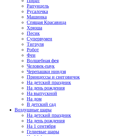
Пират
Рапунцель
Русалочка
Машинка
Спящая Красавица
Хрюша
Песик
Супервумен
Тигруля
Робот
Феи
Волшебная фея
Человек-паук
Черепашки ниндзя
Принцессы и снеговичок
На детский праздник
На день рождения
На выпускной
На дом
В детский сад
Воздушные шары
На детский праздник
На день рождения
На 1 сентября
Гелиевые шары