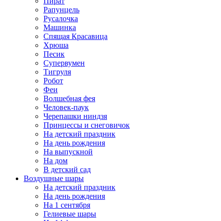
Пират
Рапунцель
Русалочка
Машинка
Спящая Красавица
Хрюша
Песик
Супервумен
Тигруля
Робот
Феи
Волшебная фея
Человек-паук
Черепашки ниндзя
Принцессы и снеговичок
На детский праздник
На день рождения
На выпускной
На дом
В детский сад
Воздушные шары
На детский праздник
На день рождения
На 1 сентября
Гелиевые шары