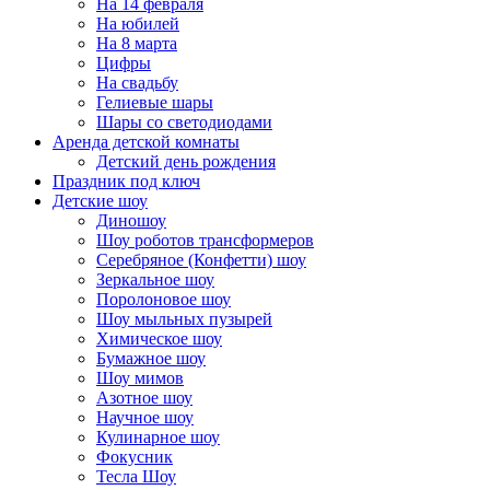
На 14 февраля
На юбилей
На 8 марта
Цифры
На свадьбу
Гелиевые шары
Шары со светодиодами
Аренда детской комнаты
Детский день рождения
Праздник под ключ
Детские шоу
Диношоу
Шоу роботов трансформеров
Серебряное (Конфетти) шоу
Зеркальное шоу
Поролоновое шоу
Шоу мыльных пузырей
Химическое шоу
Бумажное шоу
Шоу мимов
Азотное шоу
Научное шоу
Кулинарное шоу
Фокусник
Тесла Шоу