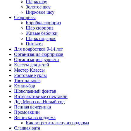
Шарж шоу
Золотое шоу
Цирковое шоу
Сюрпризы
Коробка сюрприз
Шар сюрприз
Живые бабочки
Шарж подарок
Пиньята
Для подростков 9-14 лет
Организация сюрпризов
Организация фуршета
Квесты для детей
Мастер Классы
Ростовые куклы
Торт на заказ
Кэнди-бар
Шоколадный фонтан
Интерактивные спектакли
Дед Мороз на Новый год
Пенная вечеринка
Промоакции
Выписка из роддома
Как встретить жену из роддома
Сладкая вата