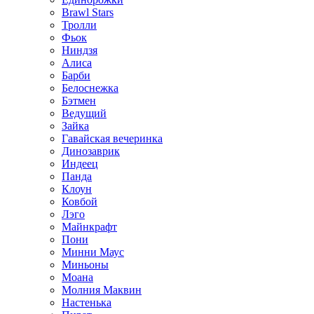
Brawl Stars
Тролли
Фьок
Ниндзя
Алиса
Барби
Белоснежка
Бэтмен
Ведущий
Зайка
Гавайская вечеринка
Динозаврик
Индеец
Панда
Клоун
Ковбой
Лэго
Майнкрафт
Пони
Минни Маус
Миньоны
Моана
Молния Маквин
Настенька