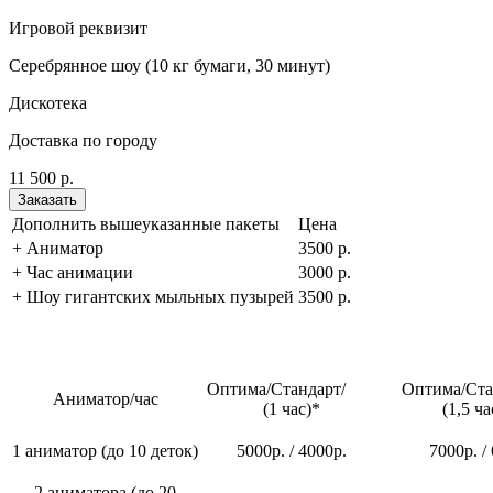
Игровой реквизит
Серебрянное шоу (10 кг бумаги, 30 минут)
Дискотека
Доставка по городу
11 500 р.
Заказать
Дополнить вышеуказанные пакеты
Цена
+ Аниматор
3500 р.
+ Час анимации
3000 р.
+ Шоу гигантских мыльных пузырей
3500 р.
Оптима/Стандарт/
Оптима/С
Аниматор/час
(1 час)*
(1,5 ча
1 аниматор (до 10 деток)
5000р. / 4000р.
7000р. /
2 аниматора (до 20