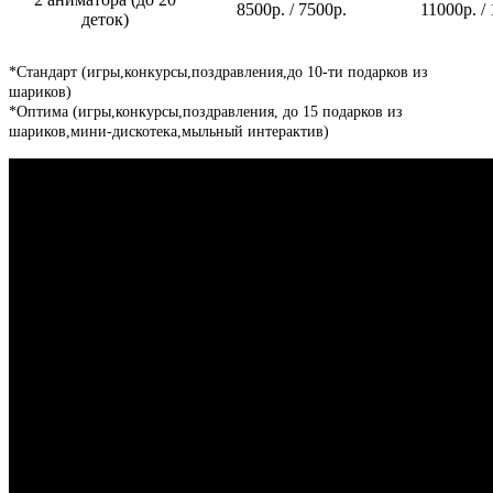
8500р. / 7500р.
11000р. /
деток)
*Стандарт (игры,конкурсы,поздравления,до 10-ти подарков из
шариков)
*Оптима (игры,конкурсы,поздравления, до 15 подарков из
шариков,мини-дискотека,мыльный интерактив)