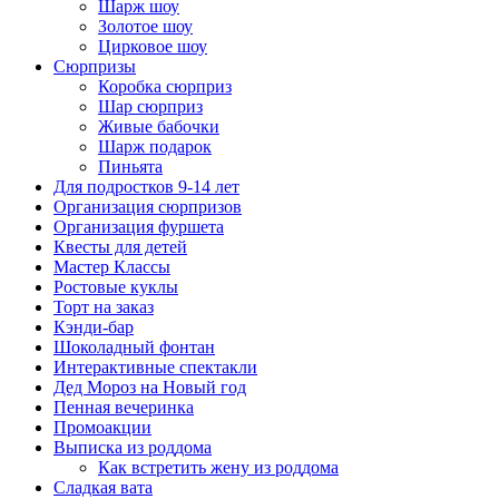
Шарж шоу
Золотое шоу
Цирковое шоу
Сюрпризы
Коробка сюрприз
Шар сюрприз
Живые бабочки
Шарж подарок
Пиньята
Для подростков 9-14 лет
Организация сюрпризов
Организация фуршета
Квесты для детей
Мастер Классы
Ростовые куклы
Торт на заказ
Кэнди-бар
Шоколадный фонтан
Интерактивные спектакли
Дед Мороз на Новый год
Пенная вечеринка
Промоакции
Выписка из роддома
Как встретить жену из роддома
Сладкая вата