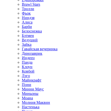
Brawl Stars
Тролли
Фьок
Ниндзя
Алиса
Барби
Белоснежка
Бэтмен
Ведущий
Зайка
Гавайская вечеринка
Динозаврик
Индеец
Панда
Клоун
Ковбой
Лэго
Майнкрафт
Пони
Минни Маус
Миньоны
Моана
Молния Маквин
Настенька