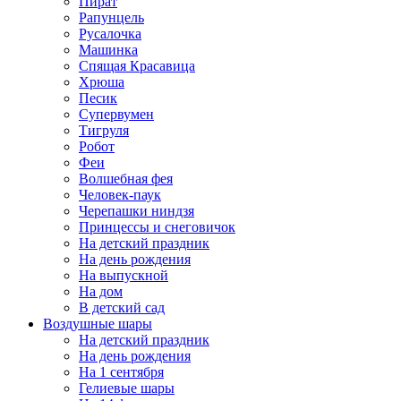
Пират
Рапунцель
Русалочка
Машинка
Спящая Красавица
Хрюша
Песик
Супервумен
Тигруля
Робот
Феи
Волшебная фея
Человек-паук
Черепашки ниндзя
Принцессы и снеговичок
На детский праздник
На день рождения
На выпускной
На дом
В детский сад
Воздушные шары
На детский праздник
На день рождения
На 1 сентября
Гелиевые шары