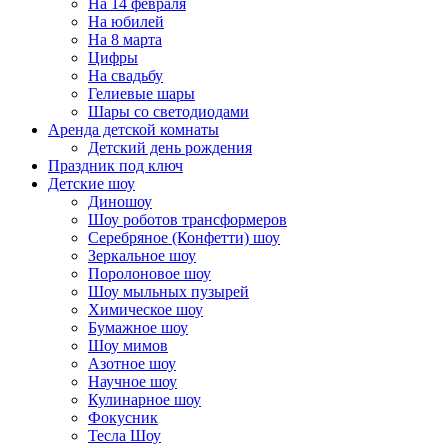
На 14 февраля
На юбилей
На 8 марта
Цифры
На свадьбу
Гелиевые шары
Шары со светодиодами
Аренда детской комнаты
Детский день рождения
Праздник под ключ
Детские шоу
Диношоу
Шоу роботов трансформеров
Серебряное (Конфетти) шоу
Зеркальное шоу
Поролоновое шоу
Шоу мыльных пузырей
Химическое шоу
Бумажное шоу
Шоу мимов
Азотное шоу
Научное шоу
Кулинарное шоу
Фокусник
Тесла Шоу