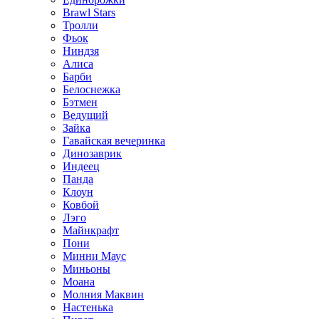
Brawl Stars
Тролли
Фьок
Ниндзя
Алиса
Барби
Белоснежка
Бэтмен
Ведущий
Зайка
Гавайская вечеринка
Динозаврик
Индеец
Панда
Клоун
Ковбой
Лэго
Майнкрафт
Пони
Минни Маус
Миньоны
Моана
Молния Маквин
Настенька