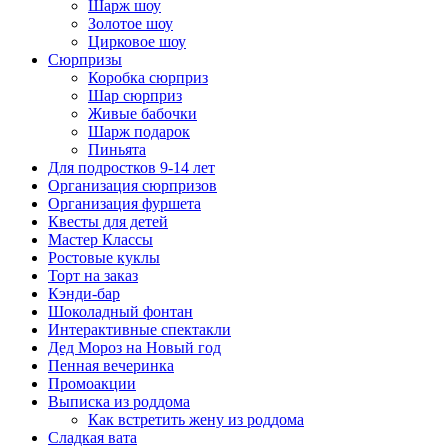
Шарж шоу
Золотое шоу
Цирковое шоу
Сюрпризы
Коробка сюрприз
Шар сюрприз
Живые бабочки
Шарж подарок
Пиньята
Для подростков 9-14 лет
Организация сюрпризов
Организация фуршета
Квесты для детей
Мастер Классы
Ростовые куклы
Торт на заказ
Кэнди-бар
Шоколадный фонтан
Интерактивные спектакли
Дед Мороз на Новый год
Пенная вечеринка
Промоакции
Выписка из роддома
Как встретить жену из роддома
Сладкая вата