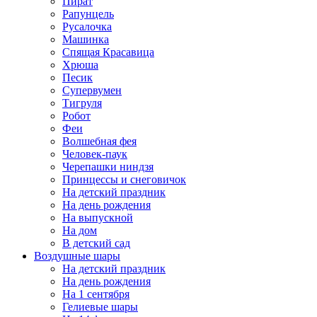
Пират
Рапунцель
Русалочка
Машинка
Спящая Красавица
Хрюша
Песик
Супервумен
Тигруля
Робот
Феи
Волшебная фея
Человек-паук
Черепашки ниндзя
Принцессы и снеговичок
На детский праздник
На день рождения
На выпускной
На дом
В детский сад
Воздушные шары
На детский праздник
На день рождения
На 1 сентября
Гелиевые шары