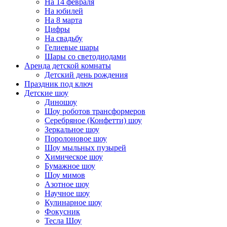
На 14 февраля
На юбилей
На 8 марта
Цифры
На свадьбу
Гелиевые шары
Шары со светодиодами
Аренда детской комнаты
Детский день рождения
Праздник под ключ
Детские шоу
Диношоу
Шоу роботов трансформеров
Серебряное (Конфетти) шоу
Зеркальное шоу
Поролоновое шоу
Шоу мыльных пузырей
Химическое шоу
Бумажное шоу
Шоу мимов
Азотное шоу
Научное шоу
Кулинарное шоу
Фокусник
Тесла Шоу