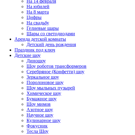
На 14 февраля
На юбилей
На 8 марта
Цифры
На свадьбу
Гелиевые шары
Шары со светодиодами
Аренда детской комнаты
Детский день рождения
Праздник под ключ
Детские шоу
Диношоу
Шоу роботов трансформеров
Серебряное (Конфетти) шоу
Зеркальное шоу
Поролоновое шоу
Шоу мыльных пузырей
Химическое шоу
Бумажное шоу
Шоу мимов
Азотное шоу
Научное шоу
Кулинарное шоу
Фокусник
Тесла Шоу