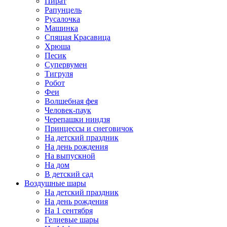
Пират
Рапунцель
Русалочка
Машинка
Спящая Красавица
Хрюша
Песик
Супервумен
Тигруля
Робот
Феи
Волшебная фея
Человек-паук
Черепашки ниндзя
Принцессы и снеговичок
На детский праздник
На день рождения
На выпускной
На дом
В детский сад
Воздушные шары
На детский праздник
На день рождения
На 1 сентября
Гелиевые шары