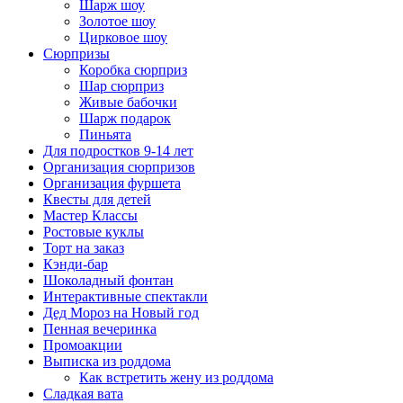
Шарж шоу
Золотое шоу
Цирковое шоу
Сюрпризы
Коробка сюрприз
Шар сюрприз
Живые бабочки
Шарж подарок
Пиньята
Для подростков 9-14 лет
Организация сюрпризов
Организация фуршета
Квесты для детей
Мастер Классы
Ростовые куклы
Торт на заказ
Кэнди-бар
Шоколадный фонтан
Интерактивные спектакли
Дед Мороз на Новый год
Пенная вечеринка
Промоакции
Выписка из роддома
Как встретить жену из роддома
Сладкая вата