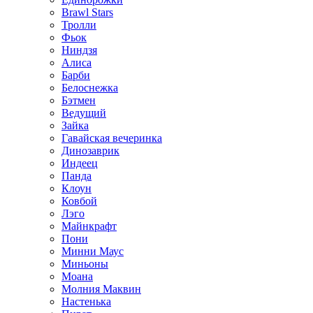
Brawl Stars
Тролли
Фьок
Ниндзя
Алиса
Барби
Белоснежка
Бэтмен
Ведущий
Зайка
Гавайская вечеринка
Динозаврик
Индеец
Панда
Клоун
Ковбой
Лэго
Майнкрафт
Пони
Минни Маус
Миньоны
Моана
Молния Маквин
Настенька