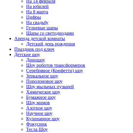
На 14 февраля
На юбилей
На 8 марта
Цифры
На свадьбу
Гелиевые шары
Шары со светодиодами
Аренда детской комнаты
Детский день рождения
Праздник под ключ
Детские шоу
Диношоу
Шоу роботов трансформеров
Серебряное (Конфетти) шоу
Зеркальное шоу
Поролоновое шоу
Шоу мыльных пузырей
Химическое шоу
Бумажное шоу
Шоу мимов
Азотное шоу
Научное шоу
Кулинарное шоу
Фокусник
Тесла Шоу