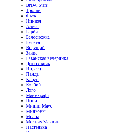
Brawl Stars
Тролли
Фьок
Ниндзя
Алиса
Барби
Белоснежка
Бэтмен
Ведущий
Зайка
Гавайская вечеринка
Динозаврик
Индеец
Панда
Клоун
Ковбой
Лэго
Майнкрафт
Пони
Минни Маус
Миньоны
Моана
Молния Маквин
Настенька