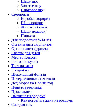
Шарж шоу
Золотое шоу
Цирковое шоу
Сюрпризы
Коробка сюрприз
Шар сюрприз
Живые бабочки
Шарж подарок
Пиньята
Для подростков 9-14 лет
Организация сюрпризов
Организация фуршета
Квесты для детей
Мастер Классы
Ростовые куклы
Торт на заказ
Кэнди-бар
Шоколадный фонтан
Интерактивные спектакли
Дед Мороз на Новый год
Пенная вечеринка
Промоакции
Выписка из роддома
Как встретить жену из роддома
Сладкая вата