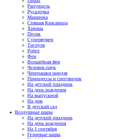
Пират
Рапунцель
Русалочка
Машинка
Спящая Красавица
Хрюша
Песик
Супервумен
Тигруля
Робот
Феи
Волшебная фея
Человек-паук
Черепашки ниндзя
Принцессы и снеговичок
На детский праздник
На день рождения
На выпускной
На дом
В детский сад
Воздушные шары
На детский праздник
На день рождения
На 1 сентября
Гелиевые шары