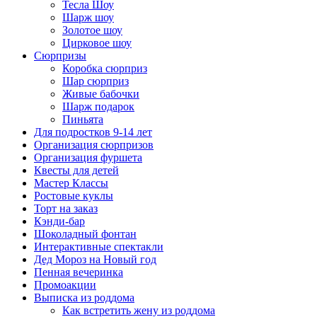
Тесла Шоу
Шарж шоу
Золотое шоу
Цирковое шоу
Сюрпризы
Коробка сюрприз
Шар сюрприз
Живые бабочки
Шарж подарок
Пиньята
Для подростков 9-14 лет
Организация сюрпризов
Организация фуршета
Квесты для детей
Мастер Классы
Ростовые куклы
Торт на заказ
Кэнди-бар
Шоколадный фонтан
Интерактивные спектакли
Дед Мороз на Новый год
Пенная вечеринка
Промоакции
Выписка из роддома
Как встретить жену из роддома