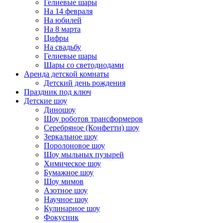
Гелиевые шары
На 14 февраля
На юбилей
На 8 марта
Цифры
На свадьбу
Гелиевые шары
Шары со светодиодами
Аренда детской комнаты
Детский день рождения
Праздник под ключ
Детские шоу
Диношоу
Шоу роботов трансформеров
Серебряное (Конфетти) шоу
Зеркальное шоу
Поролоновое шоу
Шоу мыльных пузырей
Химическое шоу
Бумажное шоу
Шоу мимов
Азотное шоу
Научное шоу
Кулинарное шоу
Фокусник