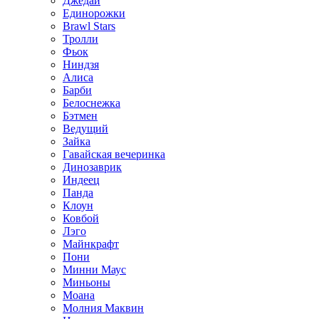
Джедай
Единорожки
Brawl Stars
Тролли
Фьок
Ниндзя
Алиса
Барби
Белоснежка
Бэтмен
Ведущий
Зайка
Гавайская вечеринка
Динозаврик
Индеец
Панда
Клоун
Ковбой
Лэго
Майнкрафт
Пони
Минни Маус
Миньоны
Моана
Молния Маквин