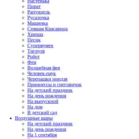
Настенька
Пират
Рапунцель
Русалочка
Машинка
Спящая Красавица
Хрюша
Песик
Супервумен
Тигруля
Робот
Феи
Волшебная фея
Человек-паук
Черепашки ниндзя
Принцессы и снеговичок
На детский праздник
На день рождения
На выпускной
На дом
В детский сад
Воздушные шары
На детский праздник
На день рождения
На 1 сентября