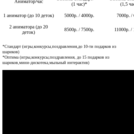
Аниматор/час
(1 час)*
(1,5 ча
1 аниматор (до 10 деток)
5000р. / 4000р.
7000р. /
2 аниматора (до 20
8500р. / 7500р.
11000р. /
деток)
*Стандарт (игры,конкурсы,поздравления,до 10-ти подарков из
шариков)
*Оптима (игры,конкурсы,поздравления, до 15 подарков из
шариков,мини-дискотека,мыльный интерактив)