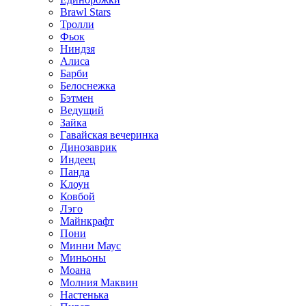
Brawl Stars
Тролли
Фьок
Ниндзя
Алиса
Барби
Белоснежка
Бэтмен
Ведущий
Зайка
Гавайская вечеринка
Динозаврик
Индеец
Панда
Клоун
Ковбой
Лэго
Майнкрафт
Пони
Минни Маус
Миньоны
Моана
Молния Маквин
Настенька