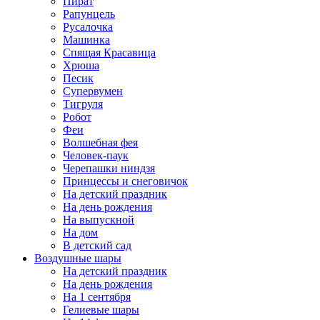
Пират
Рапунцель
Русалочка
Машинка
Спящая Красавица
Хрюша
Песик
Супервумен
Тигруля
Робот
Феи
Волшебная фея
Человек-паук
Черепашки ниндзя
Принцессы и снеговичок
На детский праздник
На день рождения
На выпускной
На дом
В детский сад
Воздушные шары
На детский праздник
На день рождения
На 1 сентября
Гелиевые шары