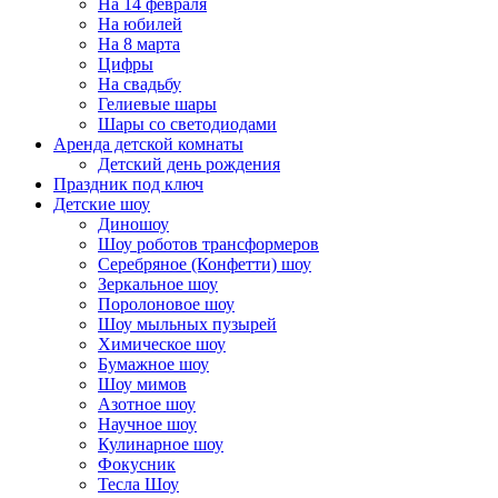
На 14 февраля
На юбилей
На 8 марта
Цифры
На свадьбу
Гелиевые шары
Шары со светодиодами
Аренда детской комнаты
Детский день рождения
Праздник под ключ
Детские шоу
Диношоу
Шоу роботов трансформеров
Серебряное (Конфетти) шоу
Зеркальное шоу
Поролоновое шоу
Шоу мыльных пузырей
Химическое шоу
Бумажное шоу
Шоу мимов
Азотное шоу
Научное шоу
Кулинарное шоу
Фокусник
Тесла Шоу