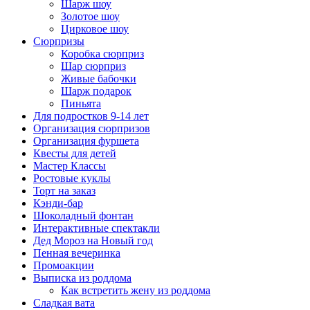
Шарж шоу
Золотое шоу
Цирковое шоу
Сюрпризы
Коробка сюрприз
Шар сюрприз
Живые бабочки
Шарж подарок
Пиньята
Для подростков 9-14 лет
Организация сюрпризов
Организация фуршета
Квесты для детей
Мастер Классы
Ростовые куклы
Торт на заказ
Кэнди-бар
Шоколадный фонтан
Интерактивные спектакли
Дед Мороз на Новый год
Пенная вечеринка
Промоакции
Выписка из роддома
Как встретить жену из роддома
Сладкая вата